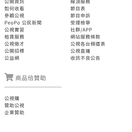
公開資訊
線頂服務
如何收看
節目表
參觀公視
節目申訴
PeoPo 公民新聞
受理檢舉
公視實習
社群/APP
租賃服務
網站服務條款
公視徵才
公視各台頻道表
公開招標
公視直播
公益網
收訊不良公告
商品佮贊助
公視購
贊助公視
企業贊助