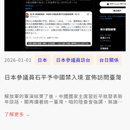
2026-01-01
日本
日本參議員訪台
台日關係
日本參議員石平予中國禁入境 宣佈訪問臺灣
解放軍的軍演結束了後，中國國家主席習近平就發表新
年談話，閣再講著統一臺灣。咱的陸委會強調，無論中
共講啥、做啥，攏無法度改變中華民國存在115年的事
實。另外，予中國制裁的日本維新會參議員石平，也有
了解更多 →
想欲來臺灣訪問。伊講家己予中國禁止入境，煞會當來
臺灣，這就證明臺灣是和中國無牽連的獨立國家。