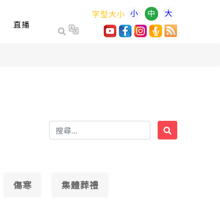
小
中
大
字型大小
直播
傷寒
集體葬禮