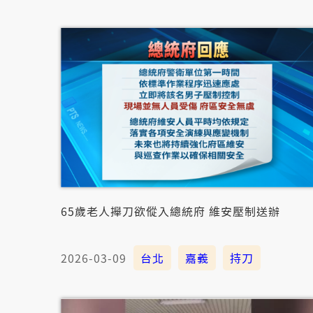
65歲老人攑刀欲傱入總統府 維安壓制送辦
2026-03-09
台北
嘉義
持刀