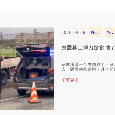
2026-04-06
移工
持
泰國移工攑刀搶食 害
花蓮新城一个泰國移工，攑
人，閣隨就欲落跑，甚至閣
口灶7个人著傷，後續會依
了解更多 →