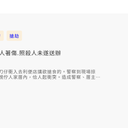
刀
搶劫
7人著傷.照殺人未遂送辦
刀仔衝入去利便店講欲搶食的。警察到現場掠
覕佇人家厝內，佮人起衝突。造成警察、厝主一
照殺人未遂移送法辦。