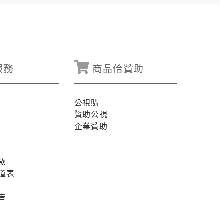
服務
商品佮贊助
公視購
贊助公視
企業贊助
款
道表
告