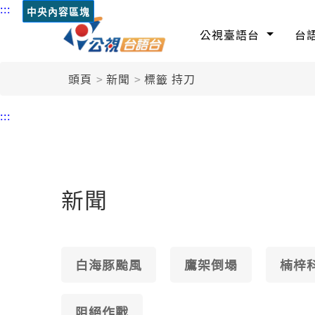
:::
中央內容區塊
公視臺語台
台
頭頁
新聞
標籤 持刀
:::
新聞
白海豚颱風
鷹架倒塌
楠梓
阻絕作戰