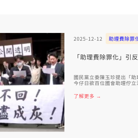
2025-12-12
助理費除罪
「助理費除罪化」引反
國民黨立委陳玉珍提出「助
今仔日欲百位國會助理佇立
商，針對公費助理的薪水佮
也袂撤案，承諾會整合助理
了解更多 →
員無法度接受，堅持陳玉珍