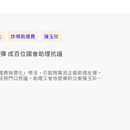
化
詐領助理費
陳玉珍
彈 成百位國會助理抗議
理費除罪化」修法，引起跨黨派立委助理反彈。
法院門口抗議。助理工會佮提案的立委陳玉珍協
年尾獎金，會維持目前現在的制度，毋過陳玉珍
工會提出來的修法版本。毋過一寡工會幹部佮會
愛撤回提案。