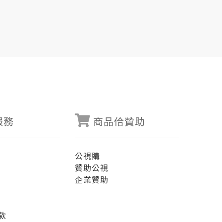
服務
商品佮贊助
公視購
贊助公視
企業贊助
款