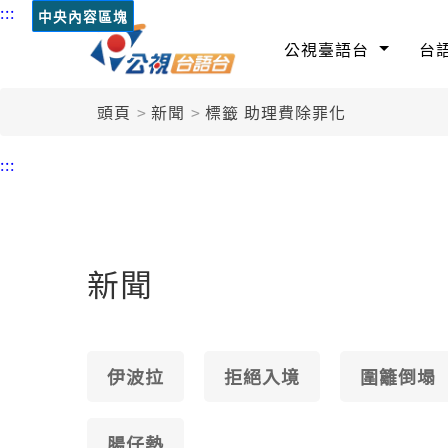
:::
中央內容區塊
公視臺語台
台
頭頁
新聞
標籤 助理費除罪化
:::
新聞
伊波拉
拒絕入境
圍籬倒塌
腸仔熱