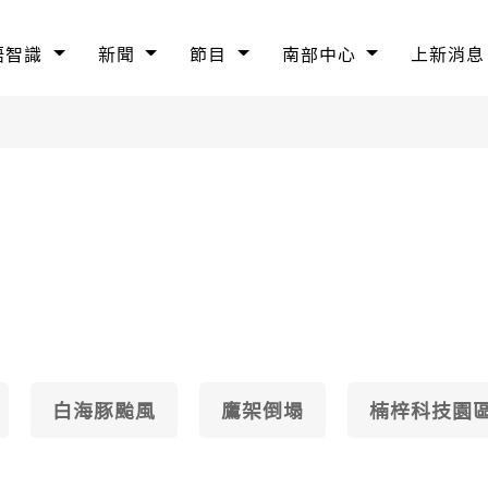
語智識
新聞
節目
南部中心
上新消息
白海豚颱風
鷹架倒塌
楠梓科技園