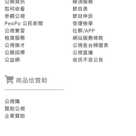
公開資訊
線頂服務
如何收看
節目表
參觀公視
節目申訴
PeoPo 公民新聞
受理檢舉
公視實習
社群/APP
租賃服務
網站服務條款
公視徵才
公視各台頻道表
公開招標
公視直播
公益網
收訊不良公告
商品佮贊助
公視購
贊助公視
企業贊助