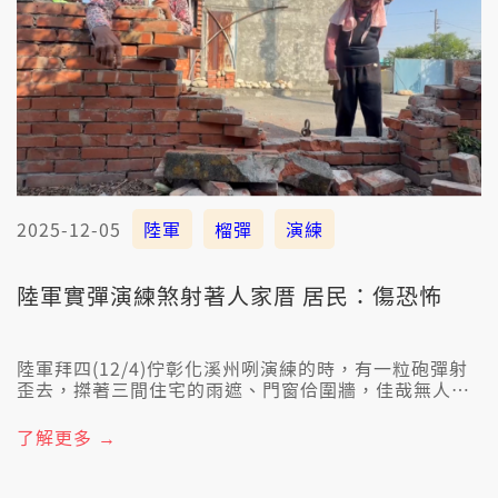
2025-12-05
陸軍
榴彈
演練
陸軍實彈演練煞射著人家厝 居民：傷恐怖
陸軍拜四(12/4)佇彰化溪州咧演練的時，有一粒砲彈射
歪去，搩著三間住宅的雨遮、門窗佮圍牆，佳哉無人著
傷。雖罔國軍有隨揣著砲彈、也送慰問金安搭民眾，毋
過居民著生驚，講實在傷恐怖矣。
了解更多 →