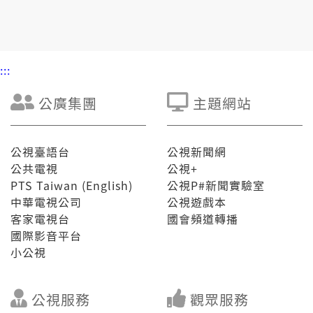
有三懸的序大是高危險族群，愛特別細膩。
:::
公廣集團
主題網站
公視臺語台
公視新聞網
公共電視
公視+
PTS Taiwan (English)
公視P#新聞實驗室
中華電視公司
公視遊戲本
客家電視台
國會頻道轉播
國際影音平台
小公視
公視服務
觀眾服務