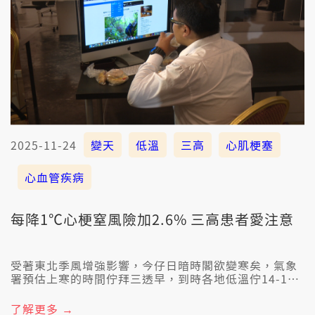
2025-11-24
變天
低溫
三高
心肌梗塞
心血管疾病
每降1℃心梗窒風險加2.6% 三高患者愛注意
受著東北季風增強影響，今仔日暗時閣欲變寒矣，氣象
署預估上寒的時間佇拜三透早，到時各地低溫佇14-18
度。有心臟科醫生就提醒，溫度每降一度，心梗窒蹛院
的比率就增加2.6%，尤其是高血糖、高血油、高血壓，
了解更多 →