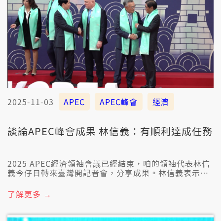
2025-11-03
APEC
APEC峰會
經濟
談論APEC峰會成果 林信義：有順利達成任務
2025 APEC經濟領袖會議已經結束，咱的領袖代表林信
義今仔日轉來臺灣開記者會，分享成果。林信義表示，
佇會議當中，感受著「百花若齊開，蝴蝶自然會來」，
各國對臺灣的AI半導體、中小企業表達合作意願。另
了解更多 →
外，林信義這改和真濟位外國政治大柱會談，包含日本
新任首相高市早苗，煞引起中國不滿。林信義表示，高
市早苗講臺灣是好厝邊，也關心臺海安全。