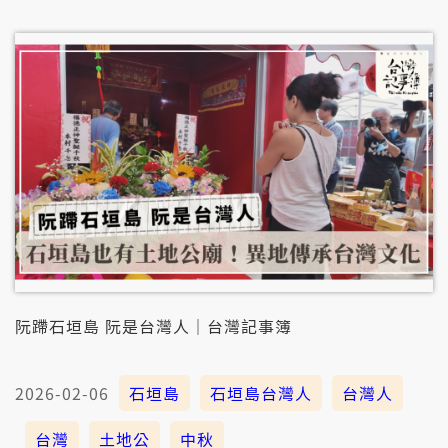
第三代，in的信仰文化，也予後代合作，佇石垣島起一
間土地公廟。 是按怎石垣島會有台灣人，遐的台灣人咧
使用啥物款的語言，in的身分認同閣有啥物款的變化
咧？ 5/31禮拜暗時七點半，台灣記事簿先𤆬你做伙來去
石垣島，綴語言佮文化的跤步，熟似二粒島嶼之間的故
事。
阮蹛石垣島 阮是台灣人｜台灣記事簿
2026-02-06
石垣島
石垣島台灣人
台灣人
台灣
土地公
中秋