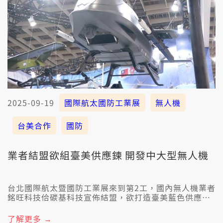
2025-09-19
國際航太國防工業展
無人機
台美合作
國防
業者結盟欲組臺美供應鍊 開發中大型無人機
台北國際航太暨國防工業展來到第2工，國內無人機業者
銘旺科技佮碳基科技宣佈結盟，欲打造臺美藍色供應
鏈，共同研發中大型偵查和打擊仝一體的無人機，銷往
國際。另外，漢翔也和雷虎科技打造中大型無人機T-
了解更多 →