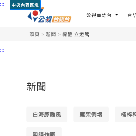
:::
中央內容區塊
公視臺語台
台
頭頁
新聞
標籤 立燈篙
:::
新聞
白海豚颱風
鷹架倒塌
楠梓
阻絕作戰