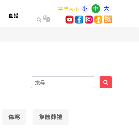
小
中
大
字型大小
直播
傷寒
集體葬禮