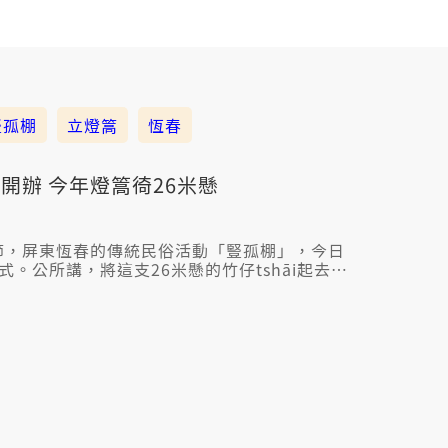
豎孤棚
立燈篙
恆春
開辦 今年燈篙徛26米懸
元節，屏東恆春的傳統民俗活動「豎孤棚」，今日
式。公所講，將這支26米懸的竹仔tshāi起去，
迎怹到時來享用供品，同時也祈求今年的活動會