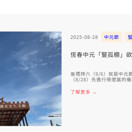
2025-08-28
中元節
恆春中元「豎孤棚」欲
後禮拜六（9/6）就是中
（8/28）先進行徛燈篙的儀
代表向好兄弟發出邀請，歡
當順利圓滿。
了解更多 →