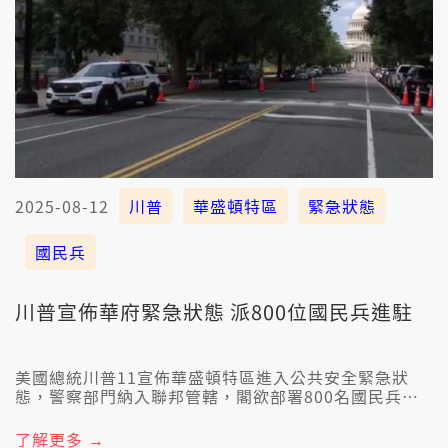
2025-08-12
川普
華盛頓特區
緊急狀態
國民兵
川普宣佈華府緊急狀態 派800位國民兵進駐
美國總統川普11宣佈華盛頓特區進入公共安全緊急狀
態，警察部門納入聯邦管轄，閣欲部署800名國民兵維
安。華盛頓特區市長表示會依法配合，也講川普的宣佈
使人不安。
了解更多 →