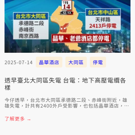
2025-07-14
晶華酒店
大同區
停電
透早臺北大同區失電 台電：地下高壓電纜各
樣
今仔透早，台北市大同區承德路二段、赤峰街附近，雄
雄失電，計共有2400外戶受影響，也包括晶華酒店，有
旅客共失電的狀況po上網路，講對頭一改來台灣的親情
誠歹勢。台電表示，是因為地下高壓電纜線故障，才無
了解更多 →
電。