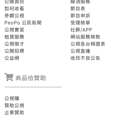
公開資訊
線頂服務
如何收看
節目表
參觀公視
節目申訴
PeoPo 公民新聞
受理檢舉
公視實習
社群/APP
租賃服務
網站服務條款
公視徵才
公視各台頻道表
公開招標
公視直播
公益網
收訊不良公告
商品佮贊助
公視購
贊助公視
企業贊助