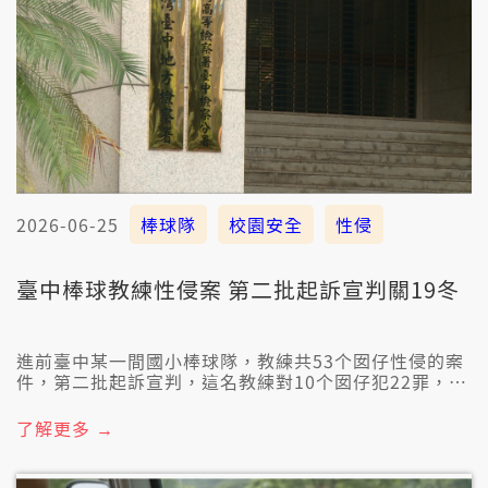
2026-06-25
棒球隊
校園安全
性侵
臺中棒球教練性侵案 第二批起訴宣判關19冬
進前臺中某一間國小棒球隊，教練共53个囡仔性侵的案
件，第二批起訴宣判，這名教練對10个囡仔犯22罪，判
刑19年。人本基金會認為，臺中市府攏無咧檢討，結構
性問題猶是無解決。
了解更多 →