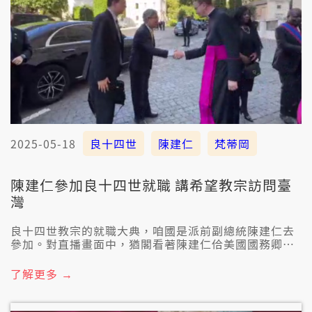
2025-05-18
良十四世
陳建仁
梵蒂岡
陳建仁參加良十四世就職 講希望教宗訪問臺
灣
良十四世教宗的就職大典，咱國是派前副總統陳建仁去
參加。對直播畫面中，猶閣看著陳建仁佮美國國務卿盧
比歐咧互動。陳建仁表示：除了共新教宗恭喜，也傳達
賴總統對臺梵感情經營的向望，希望教宗未來有機會會
了解更多 →
當來訪問臺灣。