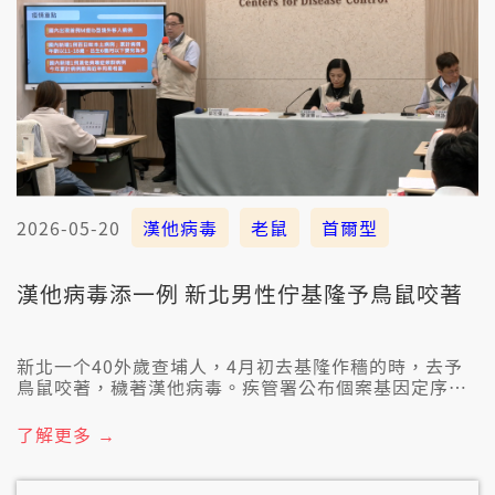
2026-05-20
漢他病毒
老鼠
首爾型
漢他病毒添一例 新北男性佇基隆予鳥鼠咬著
新北一个40外歲查埔人，4月初去基隆作穡的時，去予
鳥鼠咬著，穢著漢他病毒。疾管署公布個案基因定序是
首爾型的，袂發生人穢予人的代誌。目前接觸者11人接
受監控，無出現相關症頭。
了解更多 →