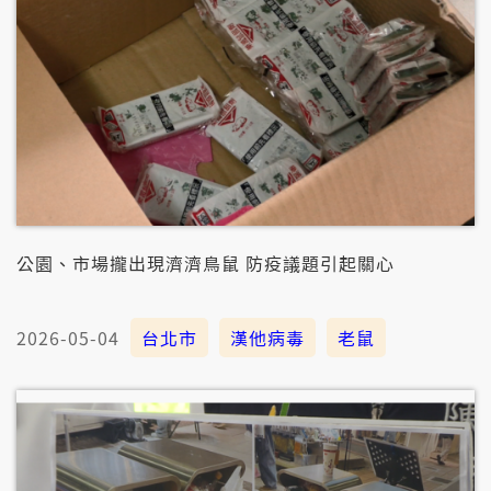
公園、市場攏出現濟濟鳥鼠 防疫議題引起關心
2026-05-04
台北市
漢他病毒
老鼠