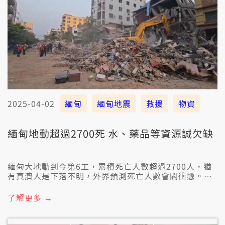
2025-04-02
緬甸
緬甸地震
救援
物資
緬甸地動超過2700死 水、藥品等資源誠欠缺
緬甸大地動到今第6工，累積死亡人數超過2700人，猶
有真濟人是下落不明，外界預測死亡人數會閣衝懸。駐
守當地的聯合國人員指出，食的物件、醫療、藥仔、清
氣會當啉的水、避難設施等等，逐項攏欠。
了解更多 →