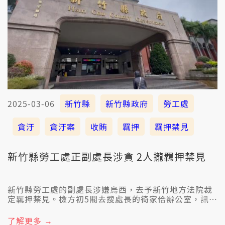
2025-03-06
新竹縣
新竹縣政府
勞工處
貪汙
貪汙案
收賄
羈押
羈押禁見
新竹縣勞工處正副處長涉貪 2人攏羈押禁見
新竹縣勞工處的副處長涉嫌烏西，去予新竹地方法院裁
定羈押禁見。檢方初5閣去搜處長的徛家佮辦公室，訊後
聲請羈押，這陣仝款收押禁見。
了解更多 →