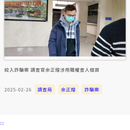
絞入詐騙案 調查官余正煌涉用職權查人個資
2025-02-26
調查局
余正煌
詐騙案
:::