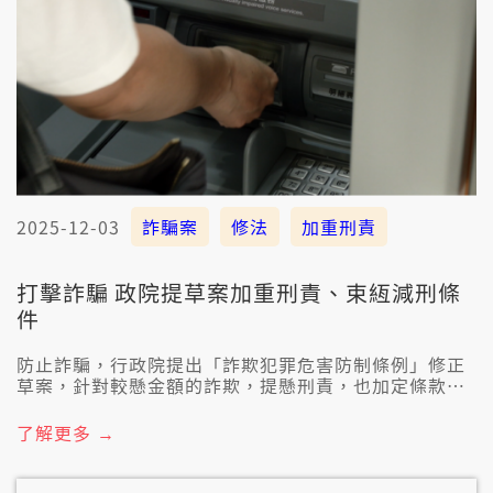
2025-12-03
詐騙案
修法
加重刑責
打擊詐騙 政院提草案加重刑責、束絚減刑條
件
防止詐騙，行政院提出「詐欺犯罪危害防制條例」修正
草案，針對較懸金額的詐欺，提懸刑責，也加定條款，
愛被告共和解金付了才考慮減刑。朝野提出草案有21版
本，今仔日佇立法院內政委員會進行審查。
了解更多 →