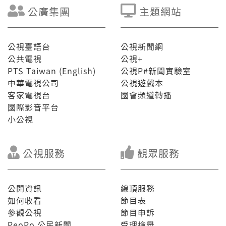
公廣集團
主題網站
公視臺語台
公視新聞網
公共電視
公視+
PTS Taiwan (English)
公視P#新聞實驗室
中華電視公司
公視遊戲本
客家電視台
國會頻道轉播
國際影音平台
小公視
公視服務
觀眾服務
公開資訊
線頂服務
如何收看
節目表
參觀公視
節目申訴
PeoPo 公民新聞
受理檢舉