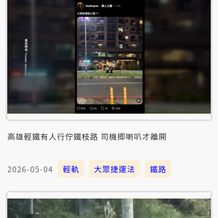
高雄輕鐵有人行佇鐵枝路 司機揤喇叭才離開
2026-05-04
輕軌
大眾捷運法
鐵路