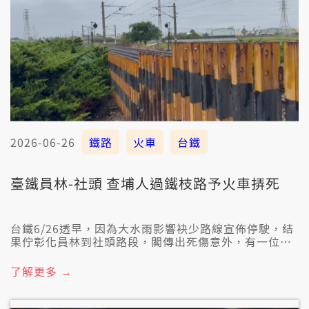
2026-06-26
鐵路
火車
台鐵
臺鐵員林-社頭 查埔人過鐵枝路予火車挵死
台鐵6/26透早，因為大水雨影響袂少路線宣佈停駛，結
果佇彰化員林到社頭路段，閣傳出死傷意外，有一位查
埔人若像是傱入去鐵枝路欲翕相，火車司機發現隨掣喇
叭警示，毋過猶是袂赴閃，火車直接挵著人，送病院急
了解更多 →
救嘛是救無轉來。目前死者身份佮詳細的事故原因，警
方猶閣咧理清。