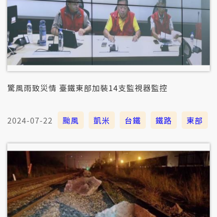
驚風雨致災情 臺鐵東部加裝14支監視器監控
2024-07-22
颱風
凱米
台鐵
鐵路
東部