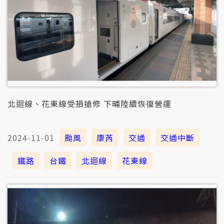
北迴線、花東線受損搶修 下晡陸續恢復營運
2024-11-01
颱風
康芮
交通
交通中斷
鐵路
台鐵
北迴線
花東線