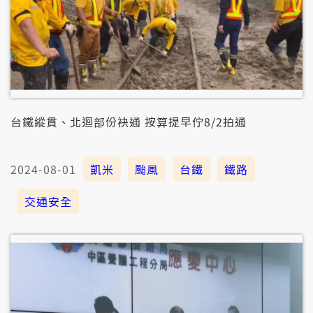
台鐵縱貫、北迴部份袂通 按算提早佇8/2拍通
2024-08-01
凱米
颱風
台鐵
鐵路
交通安全