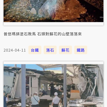
普悠瑪挵塗石敗馬 石頭對蘇花的山壁落落來
2024-04-11
台鐵
落石
蘇花
鐵路