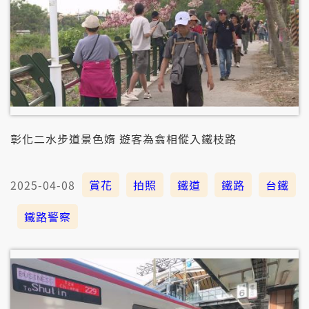
彰化二水步道景色媠 遊客為翕相傱入鐵枝路
2025-04-08
賞花
拍照
鐵道
鐵路
台鐵
鐵路警察