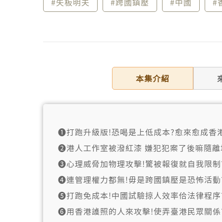
#矢板明夫
#跨國鎮壓
#中國
#
本集介紹
➊打跑升級版!恐喝是上低成本?愈來愈成香
➋港人工作室被潑紅漆 嫌犯犯案了後嘛隨離
➌心理威脅加物理攻擊!驚被報復就自我限制
➍連管理權力都無!毋是跨國鎮壓是恐怖活動
➎打跑免成本!中國試驗掠人效率佮法律程序
➏用香港護照的人來攻擊!使弄臺港民眾關係