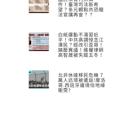
件！臺灣司法新希
望？多元觀點共恐龍
法官講再會？？
白紙運動不滿習近
平！中共高調悼念江
澤民？經改引歪哥！
鎮壓異議！維權律師
高智晟被失蹤五冬！
北非休達移民危機 7
萬人迒境被遣返!摩洛
哥.西班牙邊境佮地緣
衝突?