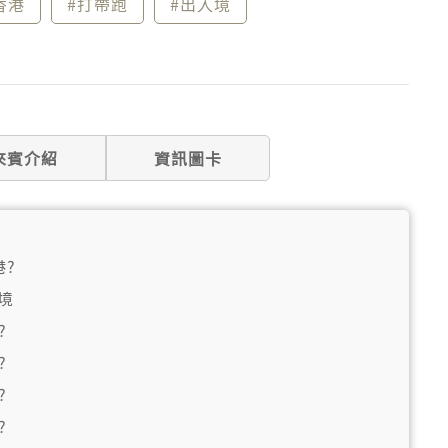
香港
#打帶跑
#出入境
來賓介紹
資訊圖卡
港?
境
?
?
?
?