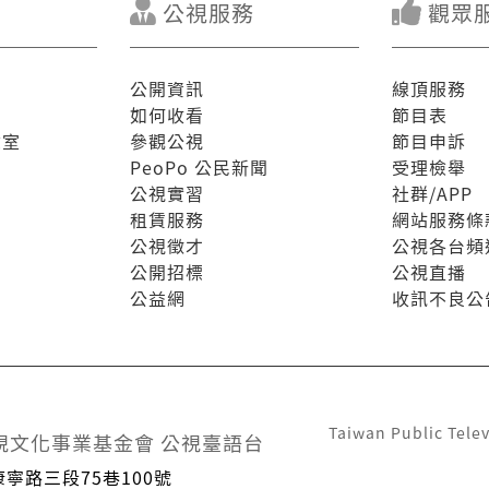
公視服務
觀眾
公開資訊
線頂服務
如何收看
節目表
驗室
參觀公視
節目申訴
PeoPo 公民新聞
受理檢舉
公視實習
社群/APP
租賃服務
網站服務條
公視徵才
公視各台頻
公開招標
公視直播
公益網
收訊不良公
Taiwan Public Telev
視文化事業基金會 公視臺語台
康寧路三段75巷100號