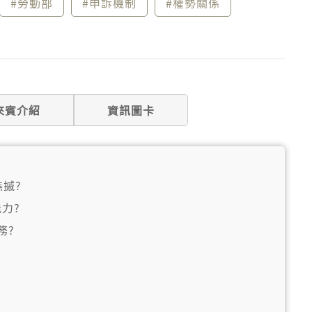
#勞動部
#申訴機制
#權勢關係
來賓介紹
資訊圖卡
撨摵?
力?
務?