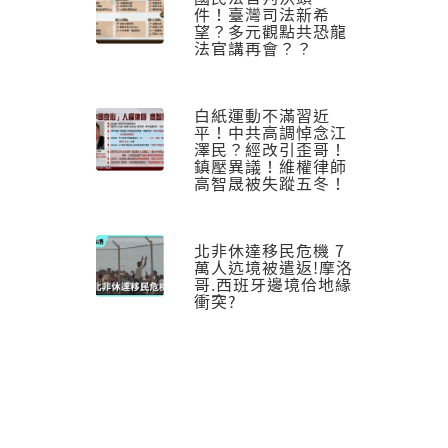
件！臺灣司法新希
望？多元觀點共恐龍
法官講再會？？
白紙運動不滿習近
平！中共高調悼念江
澤民？經改引歪哥！
鎮壓異議！維權律師
高智晟被失蹤五冬！
北非休達移民危機 7
萬人迒境被遣返!摩洛
哥.西班牙邊境佮地緣
衝突?