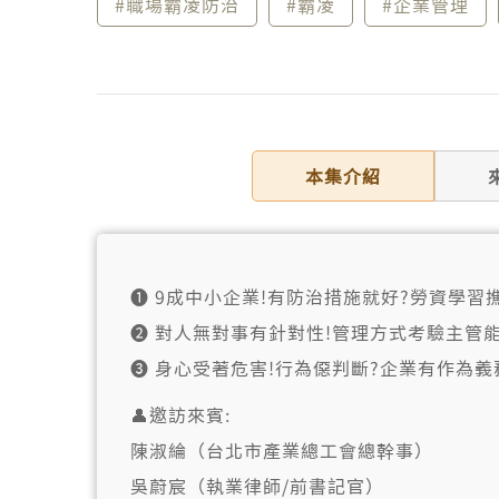
#職場霸凌防治
#霸凌
#企業管理
本集介紹
➊ 9成中小企業!有防治措施就好?勞資學習
➋ 對人無對事有針對性!管理方式考驗主管能
➌ 身心受著危害!行為僫判斷?企業有作為義
👤邀訪來賓:
陳淑綸（台北市產業總工會總幹事）
吳蔚宸（執業律師/前書記官）