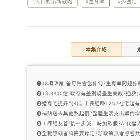
#人口對策新戰略
#生育率
#少囝化
本集介紹
➊18項政策!爸母較會當伸勼?生育率問題佇
➋1年3800億!政府有差別規畫生養教?通救
➌婚育宅提升到4成!上長通蹛12年!社宅起有
➍補貼落去其他煞起價?整體生活支出顛倒增
➎工課場友善!後一步減工時加歇假?AI代替
➏全職照顧者嘛需要肯定?新政策無考慮著共