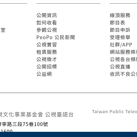
公開資訊
線頂服務
如何收看
節目表
驗室
參觀公視
節目申訴
PeoPo 公民新聞
受理檢舉
公視實習
社群/APP
租賃服務
網站服務條
公視徵才
公視各台頻
公開招標
公視直播
公益網
收訊不良公
Taiwan Public Telev
視文化事業基金會 公視臺語台
康寧路三段75巷100號
1600