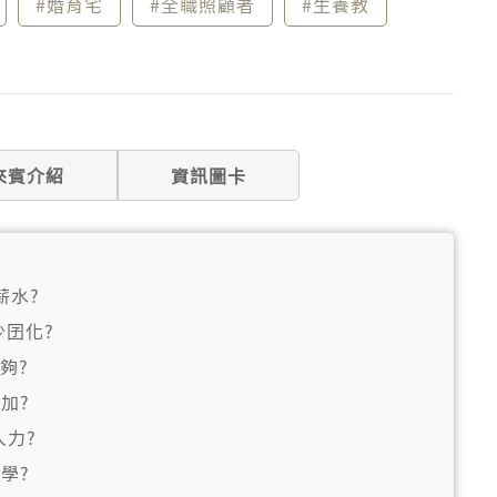
#婚育宅
#全職照顧者
#生養教
來賓介紹
資訊圖卡
薪水?
少囝化?
夠?
加?
人力?
學?