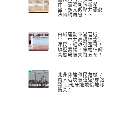
件！臺灣司法新希
望？多元觀點共恐龍
法官講再會？？
白紙運動不滿習近
平！中共高調悼念江
澤民？經改引歪哥！
鎮壓異議！維權律師
高智晟被失蹤五冬！
北非休達移民危機 7
萬人迒境被遣返!摩洛
哥.西班牙邊境佮地緣
衝突?