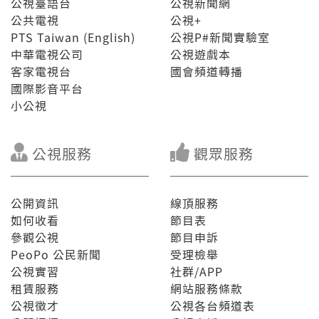
公視臺語台
公視新聞網
公共電視
公視+
PTS Taiwan (English)
公視P#新聞實驗室
中華電視公司
公視遊戲本
客家電視台
國會頻道轉播
國際影音平台
小公視
公視服務
觀眾服務
公開資訊
線頂服務
如何收看
節目表
參觀公視
節目申訴
PeoPo 公民新聞
受理檢舉
公視實習
社群/APP
租賃服務
網站服務條款
公視徵才
公視各台頻道表