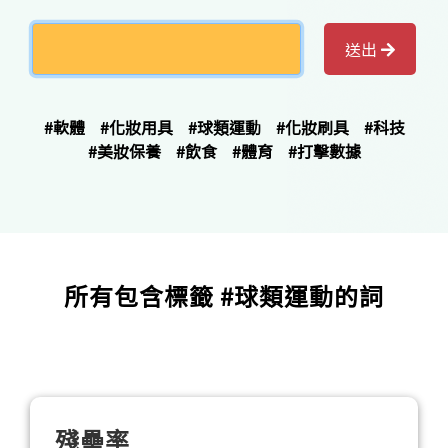
送出
#軟體
#化妝用具
#球類運動
#化妝刷具
#科技
#美妝保養
#飲食
#體育
#打擊數據
所有包含標籤 #球類運動的詞
殘壘率