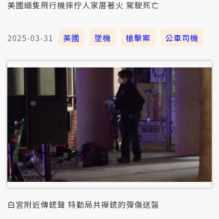
美國細隻飛行機摔佇人家厝著火 駕駛死亡
2025-03-31
美國
墜機
槍擊案
公車司機
白宮附近傳銃聲 特勤局共攑銃的彈傷送醫