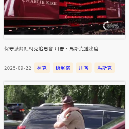
保守派網紅柯克追思會 川普、馬斯克攏出席
2025-09-22
柯克
槍擊案
川普
馬斯克