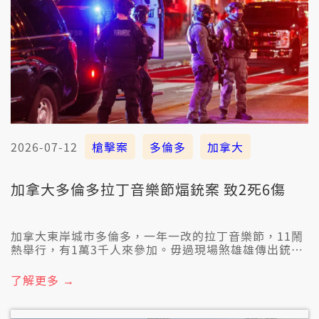
2026-07-12
槍擊案
多倫多
加拿大
加拿大多倫多拉丁音樂節煏銃案 致2死6傷
加拿大東岸城市多倫多，一年一改的拉丁音樂節，11鬧
熱舉行，有1萬3千人來參加。毋過現場煞雄雄傳出銃
聲，造成2人當場死亡，6人著傷。警方初步研判，若像
有兩派的人起冤家開銃，目前猶咧掠人。
了解更多 →