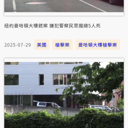
紐約曼哈頓大樓銃案 嫌犯警察民眾攏總5人死
2025-07-29
美國
槍擊案
曼哈頓大樓槍擊案