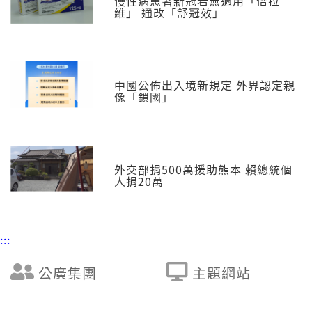
慢性病患著新冠若無適用「倍拉
維」 通改「舒冠效」
中國公佈出入境新規定 外界認定親
像「鎖國」
外交部捐500萬援助熊本 賴總統個
人捐20萬
:::
公廣集團
主題網站