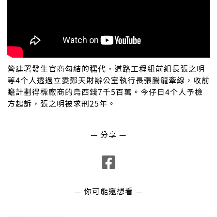
營建署發生官商勾結的䆀代，道路工程組前組長張之明
等4个人透過立委鄭天財辦公室執行長張騰龍牽線，收前
瞻計劃得標廠商的烏西錢7千5百萬。今仔日4个人予檢
方起訴，張之明被求刑25年。
— 分享 —
— 你可能還想看 —