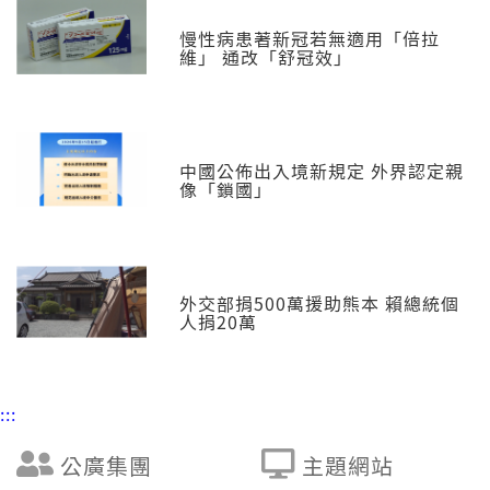
慢性病患著新冠若無適用「倍拉
維」 通改「舒冠效」
中國公佈出入境新規定 外界認定親
像「鎖國」
外交部捐500萬援助熊本 賴總統個
人捐20萬
:::
公廣集團
主題網站