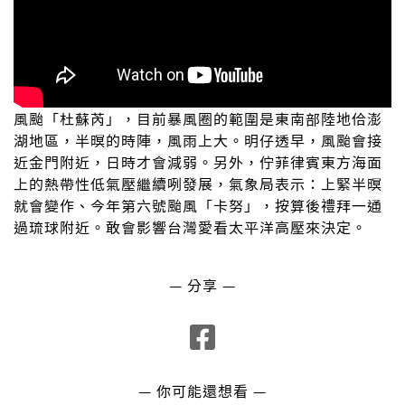
風颱「杜蘇芮」，目前暴風圈的範圍是東南部陸地佮澎
湖地區，半暝的時陣，風雨上大。明仔透早，風颱會接
近金門附近，日時才會減弱。另外，佇菲律賓東方海面
上的熱帶性低氣壓繼續咧發展，氣象局表示：上緊半暝
就會變作、今年第六號颱風「卡努」，按算後禮拜一通
過琉球附近。敢會影響台灣愛看太平洋高壓來決定。
— 分享 —
— 你可能還想看 —