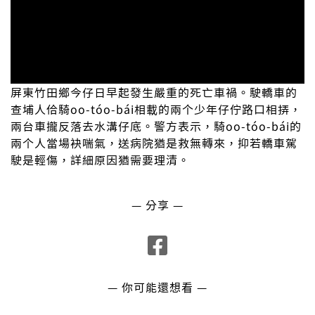
屏東竹田鄉今仔日早起發生嚴重的死亡車禍。駛轎車的
查埔人佮騎oo-tóo-bái相載的兩个少年仔佇路口相挵，
兩台車攏反落去水溝仔底。警方表示，騎oo-tóo-bái的
兩个人當場袂喘氣，送病院猶是救無轉來，抑若轎車駕
駛是輕傷，詳細原因猶需要理清。
— 分享 —
— 你可能還想看 —