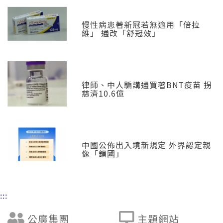
慢性病患著新冠若無適用「倍拉
維」 通改「舒冠效」
律師、中人騙講通買著BNT疫苗 拐
慈濟10.6億
中國公佈出入境新規定 外界認定親
像「鎖國」
:::
公廣集團
主題網站