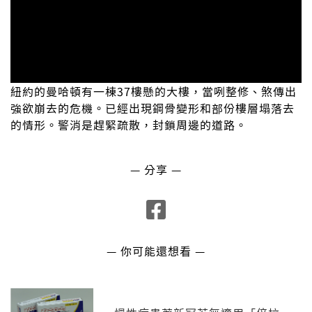
紐約的曼哈頓有一棟37樓懸的大樓，當咧整修、煞傳出
強欲崩去的危機。已經出現鋼骨變形和部份樓層塌落去
的情形。警消是趕緊疏散，封鎖周邊的道路。
— 分享 —
— 你可能還想看 —