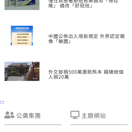
慢性病患著新冠若無適用「倍拉
維」 通改「舒冠效」
中國公佈出入境新規定 外界認定親
像「鎖國」
外交部捐500萬援助熊本 賴總統個
人捐20萬
:::
公廣集團
主題網站