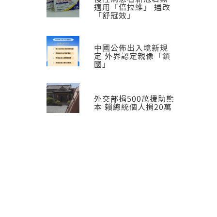
適用「倍拉維」 通改
「舒冠效」
中國公佈出入境新規
定 外界認定親像「鎖
國」
外交部捐500萬援助熊
本 賴總統個人捐20萬