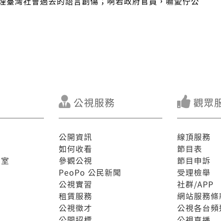
理臺灣社會過去的語言創傷；啊若政府官員，嘛愛佇公
公視服務
觀眾
公開資訊
線頂服務
如何收看
節目表
驗室
參觀公視
節目申訴
PeoPo 公民新聞
受理檢舉
公視實習
社群/APP
租賃服務
網站服務條
公視徵才
公視各台頻
公開招標
公視直播