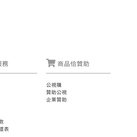
服務
商品佮贊助
公視購
贊助公視
企業贊助
款
道表