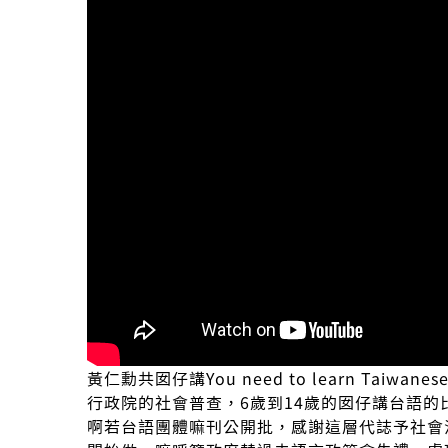
黃仁勳共囡仔講You need to learn Tai
行政院的社會普查，6歲到14歲的囡仔講台語的
啊若台語團體嘛刊公開批，感謝這層代誌予社會