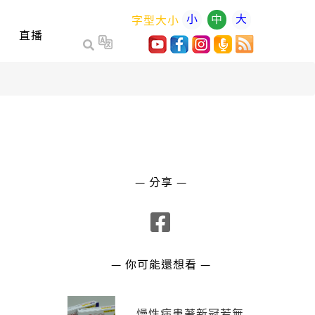
小
中
大
字型大小
直播
— 分享 —
— 你可能還想看 —
慢性病患著新冠若無