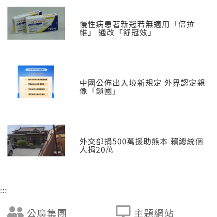
慢性病患著新冠若無適用「倍拉
維」 通改「舒冠效」
中國公佈出入境新規定 外界認定親
像「鎖國」
外交部捐500萬援助熊本 賴總統個
人捐20萬
:::
公廣集團
主題網站