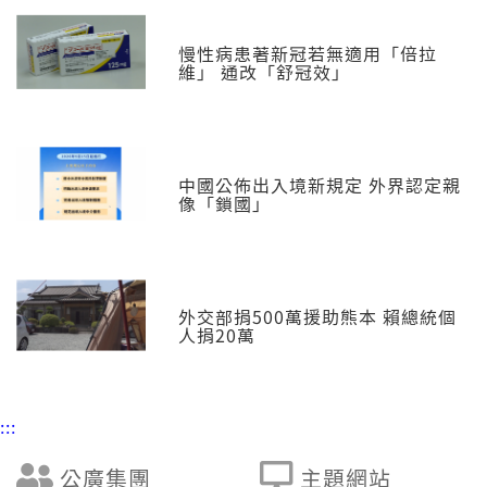
慢性病患著新冠若無適用「倍拉
維」 通改「舒冠效」
中國公佈出入境新規定 外界認定親
像「鎖國」
外交部捐500萬援助熊本 賴總統個
人捐20萬
:::
公廣集團
主題網站