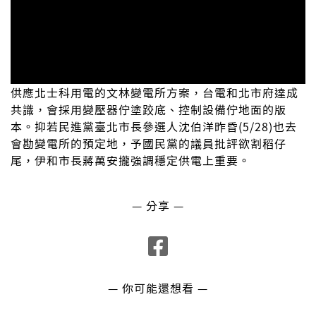
供應北士科用電的文林變電所方案，台電和北市府達成
共識，會採用變壓器佇塗跤底、控制設備佇地面的版
本。抑若民進黨臺北市長參選人沈伯洋昨昏(5/28)也去
會勘變電所的預定地，予國民黨的議員批評欲割稻仔
尾，伊和市長蔣萬安攏強調穩定供電上重要。
— 分享 —
— 你可能還想看 —