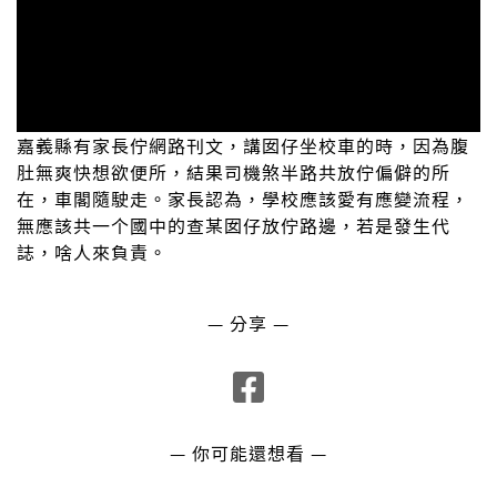
嘉義縣有家長佇網路刊文，講囡仔坐校車的時，因為腹
肚無爽快想欲便所，結果司機煞半路共放佇偏僻的所
在，車閣隨駛走。家長認為，學校應該愛有應變流程，
無應該共一个國中的查某囡仔放佇路邊，若是發生代
誌，啥人來負責。
— 分享 —
— 你可能還想看 —