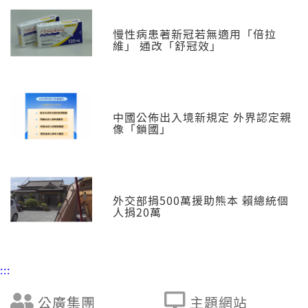
慢性病患著新冠若無適用「倍拉
維」 通改「舒冠效」
中國公佈出入境新規定 外界認定親
像「鎖國」
外交部捐500萬援助熊本 賴總統個
人捐20萬
:::
公廣集團
主題網站