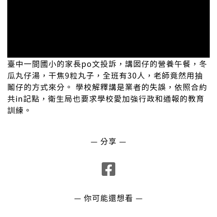
臺中一間國小的家長po文投訴，講囡仔的營養午餐，冬
瓜丸仔湯，干焦9粒丸子，全班有30人，老師竟然用抽
鬮仔的方式來分。 學校解釋講是業者的失誤，依照合約
共in記點，衛生局也要求學校愛加強行政和通報的教育
訓練。
— 分享 —
— 你可能還想看 —