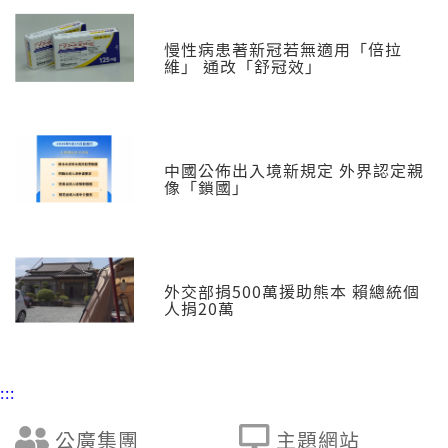
慢性病患著新冠若無適用「倍拉
維」 通改「舒冠效」
中國公佈出入境新規定 外界認定親
像「鎖國」
外交部捐500萬援助熊本 賴總統個
人捐20萬
:::
公廣集團
主題網站