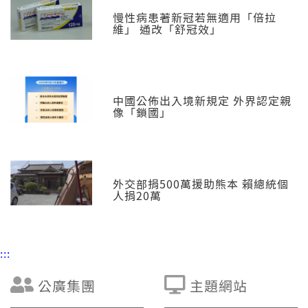
慢性病患著新冠若無適用「倍拉
維」 通改「舒冠效」
中國公佈出入境新規定 外界認定親
像「鎖國」
外交部捐500萬援助熊本 賴總統個
人捐20萬
:::
公廣集團
主題網站