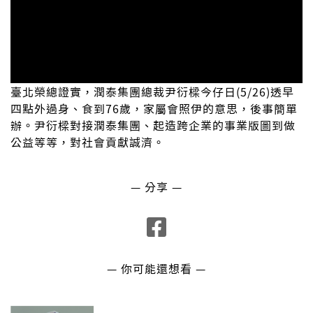
臺北榮總證實，潤泰集團總裁尹衍樑今仔日(5/26)透早
四點外過身、食到76歲，家屬會照伊的意思，後事簡單
辦。尹衍樑對接潤泰集團、起造跨企業的事業版圖到做
公益等等，對社會貢獻誠濟。
— 分享 —
— 你可能還想看 —