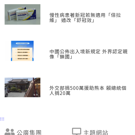
慢性病患著新冠若無適用「倍拉
維」 通改「舒冠效」
中國公佈出入境新規定 外界認定親
像「鎖國」
外交部捐500萬援助熊本 賴總統個
人捐20萬
:::
公廣集團
主題網站