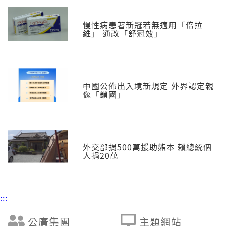
慢性病患著新冠若無適用「倍拉
維」 通改「舒冠效」
中國公佈出入境新規定 外界認定親
像「鎖國」
外交部捐500萬援助熊本 賴總統個
人捐20萬
:::
公廣集團
主題網站