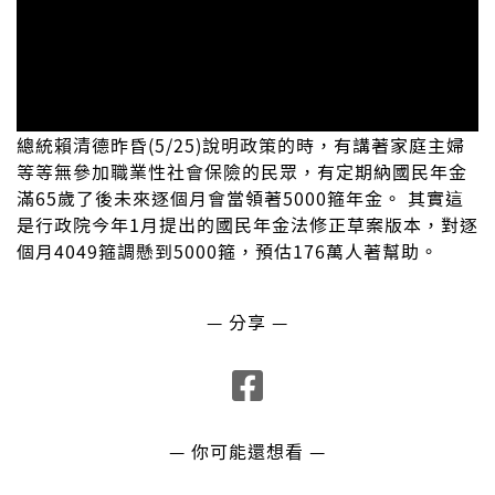
總統賴清德昨昏(5/25)說明政策的時，有講著家庭主婦
等等無參加職業性社會保險的民眾，有定期納國民年金
滿65歲了後未來逐個月會當領著5000箍年金。 其實這
是行政院今年1月提出的國民年金法修正草案版本，對逐
個月4049箍調懸到5000箍，預估176萬人著幫助。
— 分享 —
— 你可能還想看 —