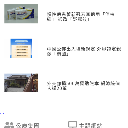
慢性病患著新冠若無適用「倍拉
維」 通改「舒冠效」
中國公佈出入境新規定 外界認定親
像「鎖國」
外交部捐500萬援助熊本 賴總統個
人捐20萬
:::
公廣集團
主題網站