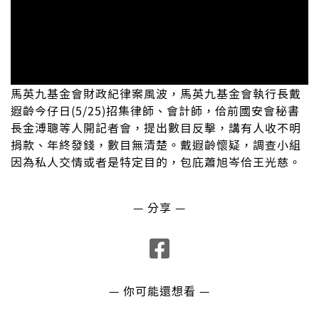
馬英九基金會財政紀律案風波，馬英九基金會執行長戴
遐齡今仔日(5/25)招集律師、會計師，佮前國安會秘書
長金溥聰等人開記者會，提出數目反擊，講有人收不明
捐款、年終發錢，數目無清楚。戴遐齡懷疑，調查小組
因為私人交情或者是特定目的，包庇蕭旭岑佮王光慈。
— 分享 —
— 你可能還想看 —