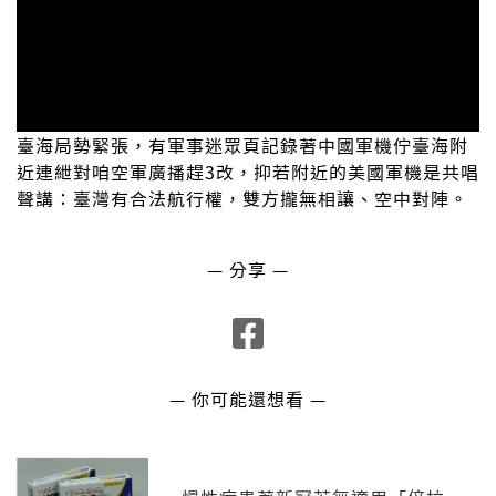
臺海局勢緊張，有軍事迷眾頁記錄著中國軍機佇臺海附
近連紲對咱空軍廣播趕3改，抑若附近的美國軍機是共唱
聲講：臺灣有合法航行權，雙方攏無相讓、空中對陣。
— 分享 —
— 你可能還想看 —