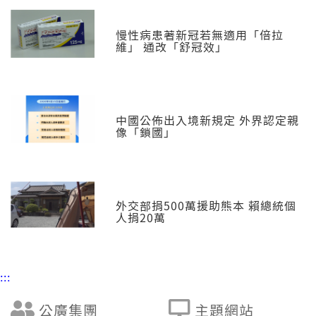
慢性病患著新冠若無適用「倍拉
維」 通改「舒冠效」
中國公佈出入境新規定 外界認定親
像「鎖國」
外交部捐500萬援助熊本 賴總統個
人捐20萬
:::
公廣集團
主題網站