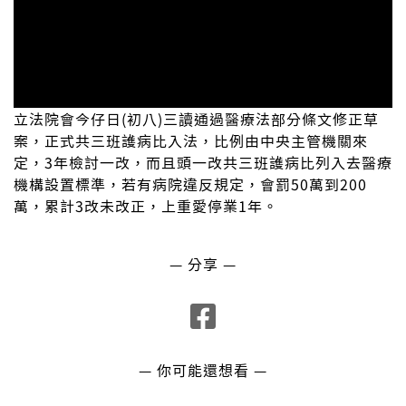
立法院會今仔日(初八)三讀通過醫療法部分條文修正草
案，正式共三班護病比入法，比例由中央主管機關來
定，3年檢討一改，而且頭一改共三班護病比列入去醫療
機構設置標準，若有病院違反規定，會罰50萬到200
萬，累計3改未改正，上重愛停業1年。
— 分享 —
— 你可能還想看 —