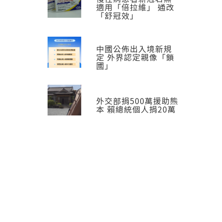
適用「倍拉維」 通改
「舒冠效」
中國公佈出入境新規
定 外界認定親像「鎖
國」
外交部捐500萬援助熊
本 賴總統個人捐20萬