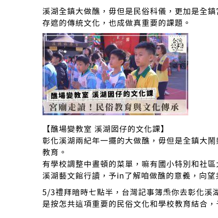
溪湖全鎮大做醮，毋但是民俗科儀，更加是全鎮
存遮的傳統文化，也成做真重要的課題。
【醮場變教室 溪湖囡仔的文化課】
彰化溪湖兩紀年一擺的大做醮，毋但是全鎮大鬧
教育。
有學校調整中晝頓的菜單，嘛有國小特別和社區
溪湖藝文館行讀，予in了解咱做醮的意義，向
5/3禮拜暗時七點半，台灣記事簿𤆬你去彰化
是按怎共這項重要的民俗文化和學校教育結合，