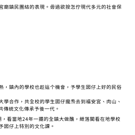
宮廟鎮民團結的表現。毋過欲按怎佇現代多元的社會保
熱，鎮內的學校也趁這个機會，予學生囡仔上好的民俗
大學合作，共全校的學生囡仔攏𤆬去到福安宮、肉山、
望共傳統文化傳承予後一代。
溪湖，看當地24年一擺的全鎮大做醮，紲落閣看在地學校
予囡仔上特別的文化課。