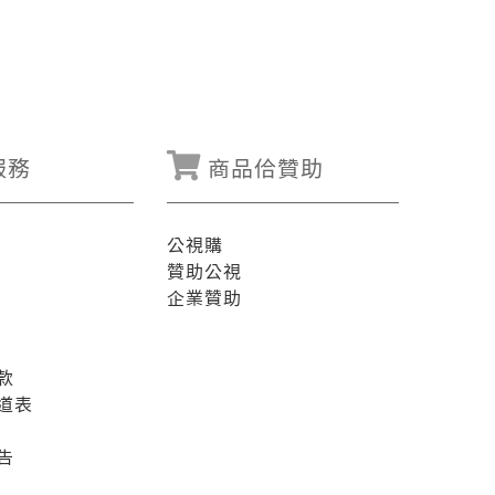
服務
商品佮贊助
公視購
贊助公視
企業贊助
款
道表
告