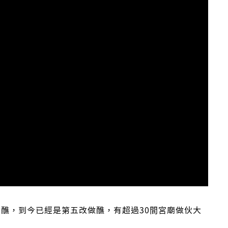
改醮，到今已經是第五改做醮，有超過30間宮廟做伙大