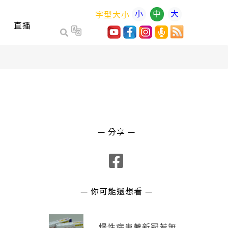
小
中
大
字型大小
直播
— 分享 —
— 你可能還想看 —
慢性病患著新冠若無