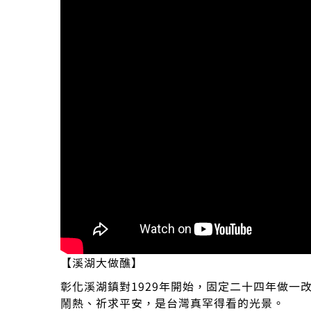
【溪湖大做醮】
彰化溪湖鎮對1929年開始，固定二十四年做一
鬧熱、祈求平安，是台灣真罕得看的光景。