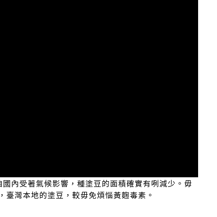
咱國內受著氣候影響，種塗豆的面積確實有咧減少。毋
，臺灣本地的塗豆，較毋免煩惱黃麴毒素。