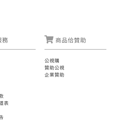
服務
商品佮贊助
公視購
贊助公視
企業贊助
款
道表
告