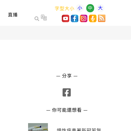
小
中
大
字型大小
直播
— 分享 —
— 你可能還想看 —
慢性病患著新冠若無