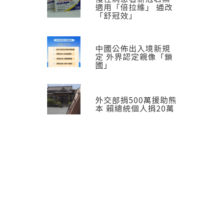
適用「倍拉維」 通改
「舒冠效」
中國公佈出入境新規
定 外界認定親像「鎖
國」
外交部捐500萬援助熊
本 賴總統個人捐20萬