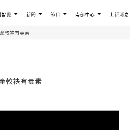
語智識
新聞
節目
南部中心
上新消息
國產較袂有毒素
國產較袂有毒素