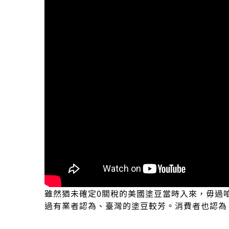
雖然猶未確定0關稅的美國塗豆當時入來，毋過
過有業者認為、臺灣的塗豆較芳。消費者也認為