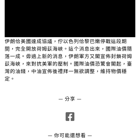
伊朗佮美國達成協議，佇以色列佮黎巴嫩停戰這段期
間，完全開放荷姆茲海峽。這个消息出來，國際油價隨
落一成。毋過上新的消息，伊朗軍方又閣宣佈封鎖荷姆
茲海峽，來對抗美軍的壓制。國際油價恐驚會閣起，臺
灣的油錢，中油宣佈後禮拜一無欲調整，維持物價穩
定。
— 分享 —
— 你可能還想看 —