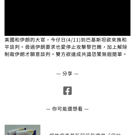
美國和伊朗的大官，今仔日(4/11)到巴基斯坦欲來撨和
平談判。毋過伊朗要求也愛停止攻擊黎巴嫩，加上解除
制裁伊朗才願意談判。雙方欲達成共識恐驚無遐簡單。
— 分享 —
— 你可能還想看 —