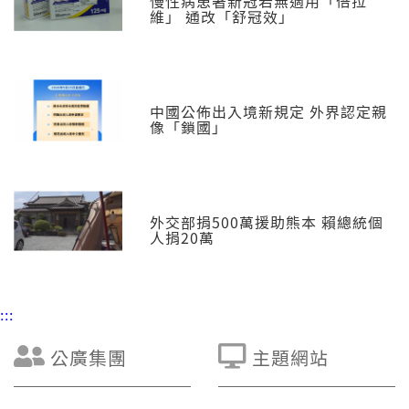
慢性病患著新冠若無適用「倍拉
維」 通改「舒冠效」
中國公佈出入境新規定 外界認定親
像「鎖國」
外交部捐500萬援助熊本 賴總統個
人捐20萬
:::
公廣集團
主題網站