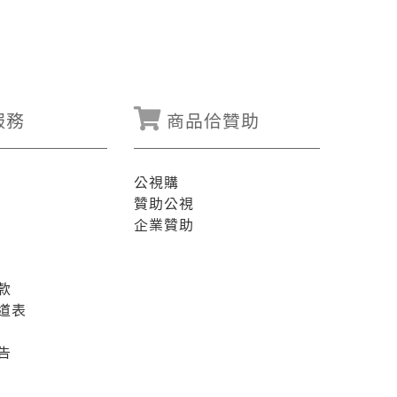
服務
商品佮贊助
公視購
贊助公視
企業贊助
款
道表
告