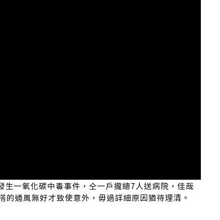
若像發生一氧化碳中毒事件，仝一戶攏總7人送病院，佳哉
搭的通風無好才致使意外，毋過詳細原因猶待理清。