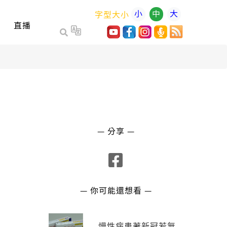
小
中
大
字型大小
直播
— 分享 —
— 你可能還想看 —
慢性病患著新冠若無