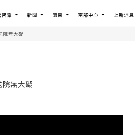
語智識
新聞
節目
南部中心
上新消息
送院無大礙
送院無大礙