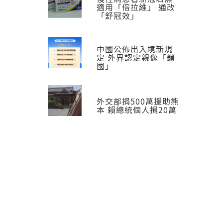
適用「倍拉維」 通改
「舒冠效」
中國公佈出入境新規
定 外界認定親像「鎖
國」
外交部捐500萬援助熊
本 賴總統個人捐20萬