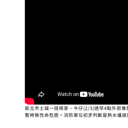
新北市土城一搭徛家，今仔(2/3)透早4點外
暫時無性命危險。消防單位初步判斷是熱水爐彼