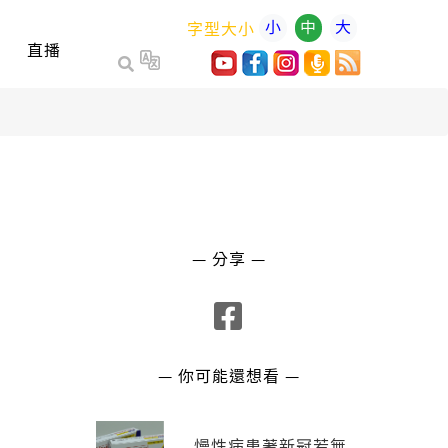
小
中
大
字型大小
直播
— 分享 —
— 你可能還想看 —
慢性病患著新冠若無