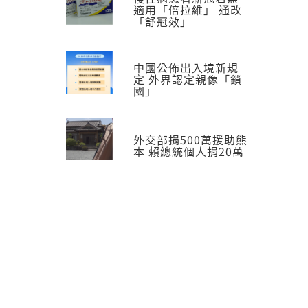
適用「倍拉維」 通改
「舒冠效」
中國公佈出入境新規
定 外界認定親像「鎖
國」
外交部捐500萬援助熊
本 賴總統個人捐20萬