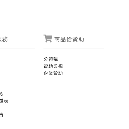
服務
商品佮贊助
公視購
贊助公視
企業贊助
款
道表
告