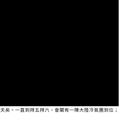
較好天矣。一直到拜五拜六，會閣有一陣大陸冷氣團到位；