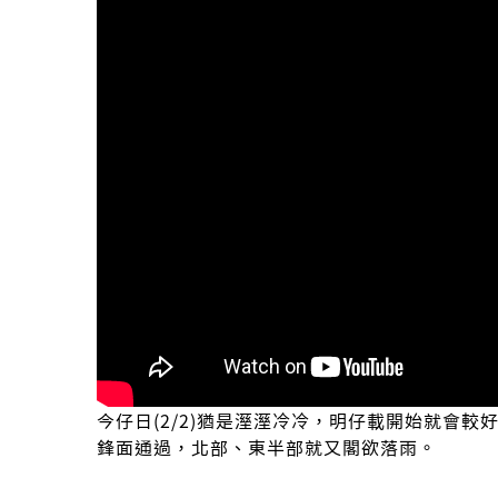
今仔日(2/2)猶是溼溼冷冷，明仔載開始就會
鋒面通過，北部、東半部就又閣欲落雨。