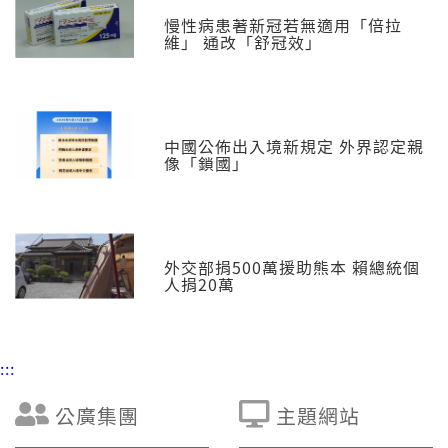
慢性病患著新冠若無適用「倍拉
維」 通改「舒冠效」
中國公佈出入境新規定 外界認定親
像「鎖國」
外交部捐500萬援助熊本 賴總統個
人捐20萬
:::
公廣集團
主題網站