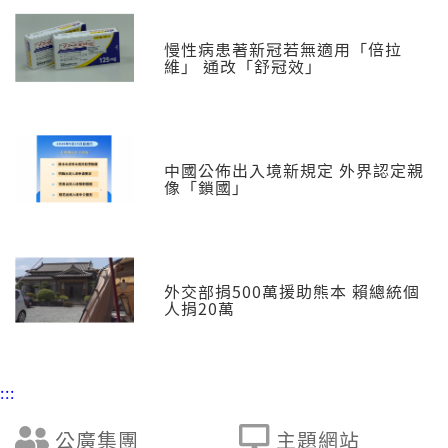
慢性病患著新冠若無適用「倍拉
維」 通改「舒冠效」
中國公佈出入境新規定 外界認定親
像「鎖國」
外交部捐500萬援助熊本 賴總統個
人捐20萬
:::
公廣集團
主題網站