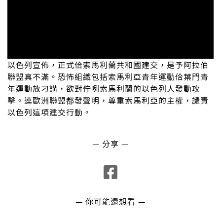
以色列宣佈，正式佮索馬利蘭共和國建交，是予阿拉伯
聯盟真不滿。恐怖組織包括索馬利亞青年運動佮葉門青
年運動放刁講，欲對佇咧索馬利蘭的以色列人發動攻
擊。連歐洲聯盟都發聲明，尊重索馬利亞的主權，譴責
以色列這項建交行動。
— 分享 —
— 你可能還想看 —