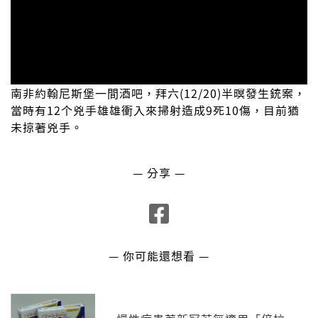
南非約翰尼斯堡一間酒吧，拜六(12/20)半暝發生銃案，
當時有12个兇手雄雄衝入來掃射造成9死10傷，目前猶
未掠著兇手。
— 分享 —
— 你可能還想看 —