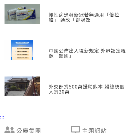
慢性病患著新冠若無適用「倍拉
維」 通改「舒冠效」
中國公佈出入境新規定 外界認定親
像「鎖國」
外交部捐500萬援助熊本 賴總統個
人捐20萬
:::
公廣集團
主題網站