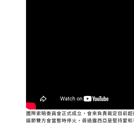
國際索賠委員會正式成立，會來負責裁定目前超
誕節雙方會當暫時停火，毋過露西亞是堅持愛和