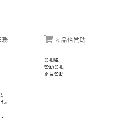
服務
商品佮贊助
公視購
贊助公視
企業贊助
款
道表
告