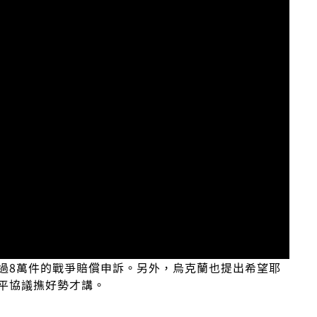
過8萬件的戰爭賠償申訴。另外，烏克蘭也提出希望耶
平協議撨好勢才講。