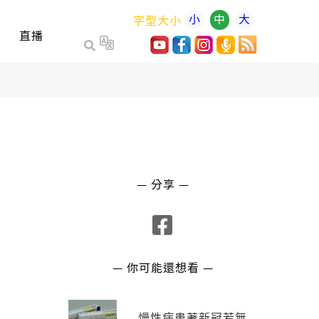
小
中
大
字型大小
直播
— 分享 —
— 你可能還想看 —
慢性病患著新冠若無