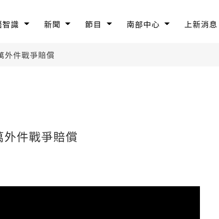
語智識
新聞
節目
南部中心
上新消息
萬外件戰爭賠償
萬外件戰爭賠償