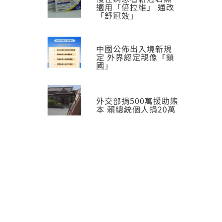
適用「倍拉維」 通改
「舒冠效」
中國公佈出入境新規
定 外界認定親像「鎖
國」
外交部捐500萬援助熊
本 賴總統個人捐20萬